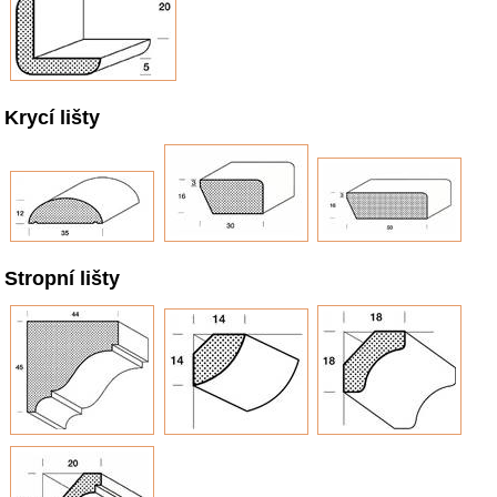
Krycí lišty
Stropní lišty