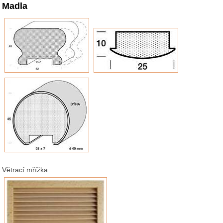
Madla
Větrací mřížka