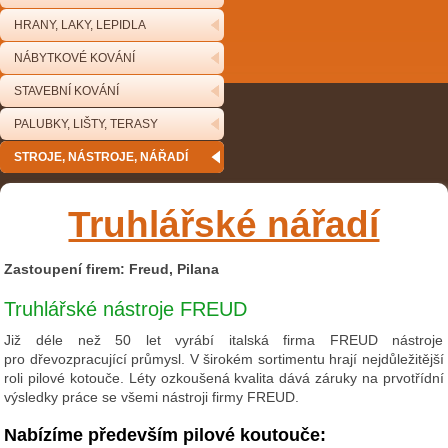
HRANY, LAKY, LEPIDLA
NÁBYTKOVÉ KOVÁNÍ
STAVEBNÍ KOVÁNÍ
PALUBKY, LIŠTY, TERASY
STROJE, NÁSTROJE, NÁŘADÍ
Truhlářské nářadí
Zastoupení firem: Freud, Pilana
Truhlářské nástroje FREUD
Již déle než 50 let vyrábí italská firma FREUD nástroje
pro dřevozpracující průmysl. V širokém sortimentu hrají nejdůležitější
roli pilové kotouče. Léty ozkoušená kvalita dává záruky na prvotřídní
výsledky práce se všemi nástroji firmy FREUD.
Nabízíme především pilové koutouče: