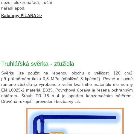
nože, elektronářadí, ruční
nářadí apod.
Katalogy PILANA >>
Truhlářská svěrka - ztužidla
Svěrku lze použít na lepenou plochu o velikosti 120 cm2
při průměrném tlaku 0,3 MPa (přibližně 3 kp/cm2). Pevné a suvné
rameno ztužidla je vyrobeno z velmi kvalitního materiálu dle normy
EN 10025-2 materiál E335. Povrchová úprava je řešena ochranným
nátěrem. Šroub TR 18 x 4 je opatřen konzervačním nátěrem.
Dřevěná rukojeť - provedení bezbarvý lak.