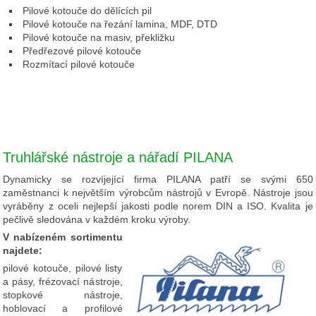
Pilové kotouče do dělících pil
Pilové kotouče na řezání lamina, MDF, DTD
Pilové kotouče na masiv, překližku
Předřezové pilové kotouče
Rozmítací pilové kotouče
Truhlářské nástroje a nářadí PILANA
Dynamicky se rozvíjející firma PILANA patří se svými 650
zaměstnanci k největším výrobcům nástrojů v Evropě. Nástroje jsou
vyráběny z oceli nejlepší jakosti podle norem DIN a ISO. Kvalita je
pečlivě sledována v každém kroku výroby.
V nabízeném sortimentu
najdete:
pilové kotouče, pilové listy
a pásy, frézovací nástroje,
stopkové nástroje,
hoblovací a profilové