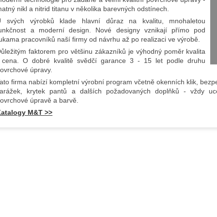
atný nikl a nitrid titanu v několika barevných odstínech.
 svých výrobků klade hlavní důraz na kvalitu, mnohaletou
unkčnost a moderní design. Nové designy vznikají přímo pod
ukama pracovníků naší firmy od návrhu až po realizaci ve výrobě.
ůležitým faktorem pro většinu zákazníků je výhodný poměr kvalita
 cena. O dobré kvalitě svědčí garance 3 - 15 let podle druhu
ovrchové úpravy.
ato firma nabízí kompletní výrobní program včetně okenních klik, bezpe
arážek, krytek pantů a dalších požadovaných doplňků - vždy uc
ovrchové úpravě a barvě.
Katalogy M&T >>