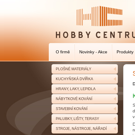
O firmě
Novinky - Akce
Produkty
PLOŠNÉ MATERIÁLY
KUCHYŇSKÁ DVÍŘKA
D
HRANY, LAKY, LEPIDLA
NÁBYTKOVÉ KOVÁNÍ
S
STAVEBNÍ KOVÁNÍ
d
v
PALUBKY, LIŠTY, TERASY
D
STROJE, NÁSTROJE, NÁŘADÍ
n