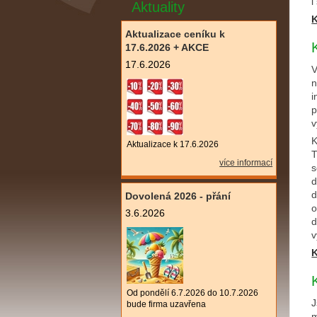
i
Aktuality
K
Aktualizace ceníku k
17.6.2026 + AKCE
17.6.2026
V
n
i
p
v
K
Aktualizace k 17.6.2026
T
více informací
s
d
d
Dovolená 2026 - přání
o
3.6.2026
d
v
K
Od pondělí 6.7.2026 do 10.7.2026
J
bude firma uzavřena
m