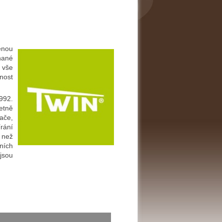
enou
hané
 vše
lnost
1992.
etně
rače,
rání
 než
ních
jsou