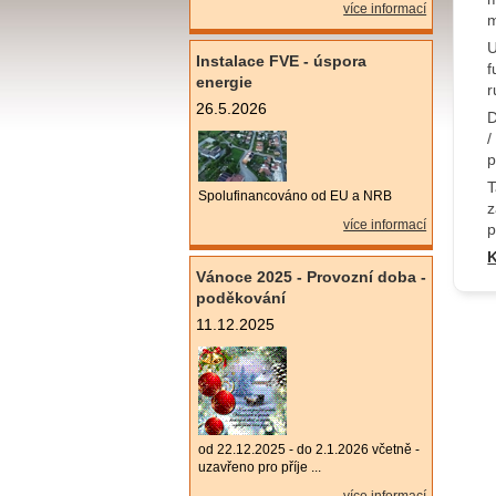
více informací
m
U
Instalace FVE - úspora
f
energie
r
26.5.2026
D
/
p
T
Spolufinancováno od EU a NRB
z
více informací
p
Vánoce 2025 - Provozní doba -
poděkování
11.12.2025
od 22.12.2025 - do 2.1.2026 včetně -
uzavřeno pro příje ...