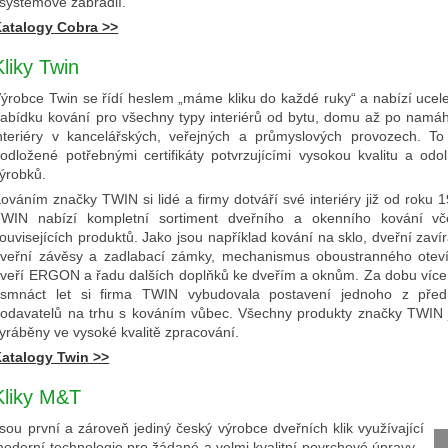
 systémové zábradlí.
atalogy Cobra >>
Kliky Twin
ýrobce Twin se řídí heslem „máme kliku do každé ruky“ a nabízí ucel
abídku kování pro všechny typy interiérů od bytu, domu až po namá
nteriéry v kancelářských, veřejných a průmyslových provozech. To
odložené potřebnými certifikáty potvrzujícími vysokou kvalitu a odo
ýrobků.
ováním značky TWIN si lidé a firmy dotváří své interiéry již od roku 
WIN nabízí kompletní sortiment dveřního a okenního kování vč
ouvisejících produktů. Jako jsou například kování na sklo, dveřní zaví
veřní závěsy a zadlabací zámky, mechanismus oboustranného oteví
veří ERGON a řadu dalších doplňků ke dveřím a oknům. Za dobu více
smnáct let si firma TWIN vybudovala postavení jednoho z před
odavatelů na trhu s kováním vůbec. Všechny produkty značky TWIN 
yráběny ve vysoké kvalitě zpracování.
atalogy Twin >>
Kliky M&T
sou první a zároveň jediný český výrobce dveřních klik využívající
oderní technologie pro žádané a velmi kvalitní povrchové úpravy -