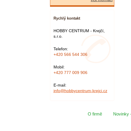
více informací
Rychlý kontakt
HOBBY CENTRUM - Krejčí,
s.r.o.
Telefon:
+420 566 544 306
Mobil:
+420 777 009 906
E-mail:
info@hobbycentrum-krejci.cz
O firmě
Novinky 