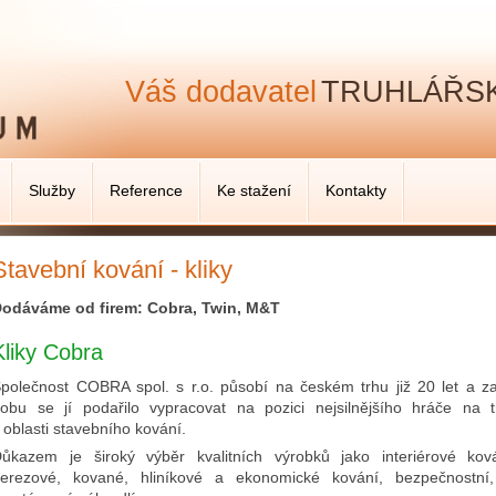
Váš dodavatel
TRUHLÁŘSK
Služby
Reference
Ke stažení
Kontakty
Stavební kování - kliky
odáváme od firem: Cobra, Twin, M&T
Kliky Cobra
polečnost COBRA spol. s r.o. působí na českém trhu již 20 let a z
obu se jí podařilo vypracovat na pozici nejsilnějšího hráče na t
 oblasti stavebního kování.
ůkazem je široký výběr kvalitních výrobků jako interiérové ková
erezové, kované, hliníkové a ekonomické kování, bezpečnostní