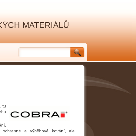
ÝCH MATERIÁLŮ
a tu
rhu
ní,
, ochranné a výběhové kování, ale