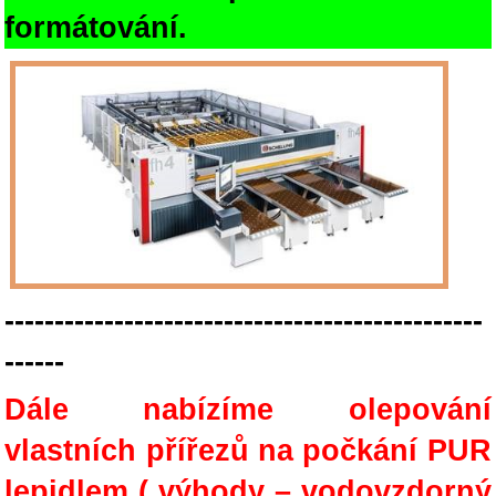
formátování.
------------------------------------------------
------
Dále nabízíme olepování
vlastních přířezů na počkání PUR
lepidlem ( výhody – vodovzdorný