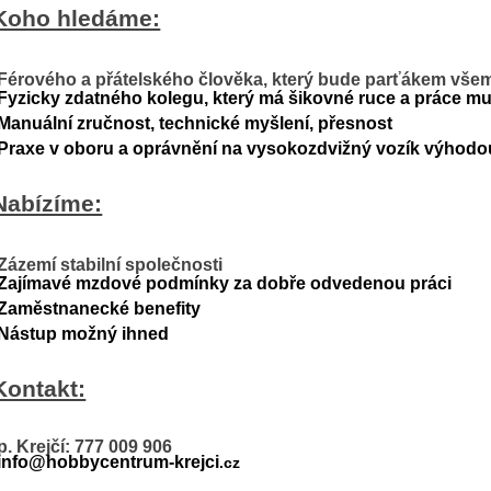
Koho hledáme:
-Férového a přátelského člověka, který bude parťákem vše
-Fyzicky zdatného kolegu, který má šikovné ruce a práce mu 
-Manuální zručnost, technické myšlení, přesnost
-Praxe v oboru a oprávnění na vysokozdvižný vozík výhodou
Nabízíme:
Zázemí stabilní společnosti
-Zajímavé mzdové podmínky za dobře odvedenou práci
-Zaměstnanecké benefity
-Nástup možný ihned
Kontakt:
p. Krejčí: 777 009 906
-info@hobbycentrum-krejci
.cz