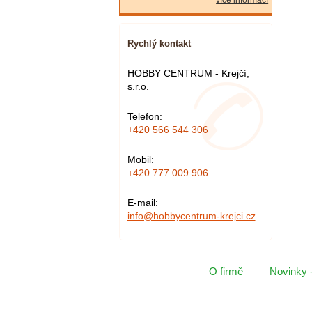
více informací
Rychlý kontakt
HOBBY CENTRUM - Krejčí,
s.r.o.
Telefon:
+420 566 544 306
Mobil:
+420 777 009 906
E-mail:
info@hobbycentrum-krejci.cz
O firmě
Novinky 