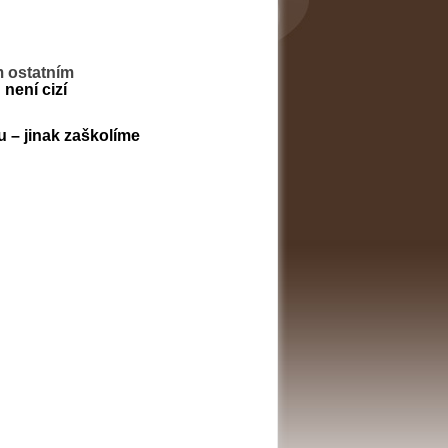
m ostatním
není cizí
 – jinak zaškolíme