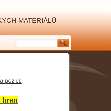
ÝCH MATERIÁLŮ
a pozici:
 hran