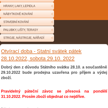
HRANY, LAKY, LEPIDLA
NÁBYTKOVÉ KOVÁNÍ
STAVEBNÍ KOVÁNÍ
PALUBKY, LIŠTY, TERASY
STROJE, NÁSTROJE, NÁŘADÍ
Otvírací doba - Statní svátek pátek
28.10.2022, sobota 29.10. 2022
Dobrý den z důvodu Státního svátku 28.10. a součastěně
29.10.2022 bude prodejna uzavřena pro příjem a výdej
zboží.
Pravidelný páteční závoz se přesová na pondělí
31.10.2022. Prosím zboží objednat co nejdříve.